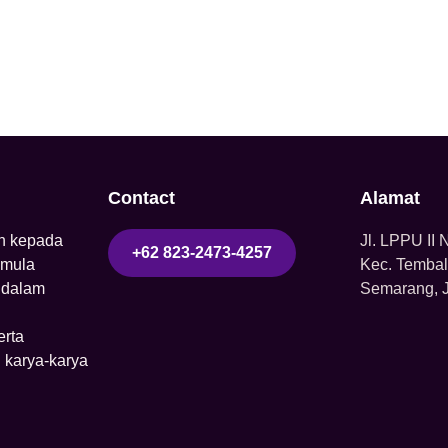
Contact
Alamat
n kepada
Jl. LPPU II
+62 823-2473-4257
emula
Kec. Tembal
 dalam
Semarang, 
erta
 karya-karya